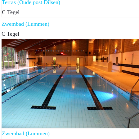
Terras (Oude post Dilsen)
C Tegel
Zwembad (Lummen)
C Tegel
Zwembad (Lummen)