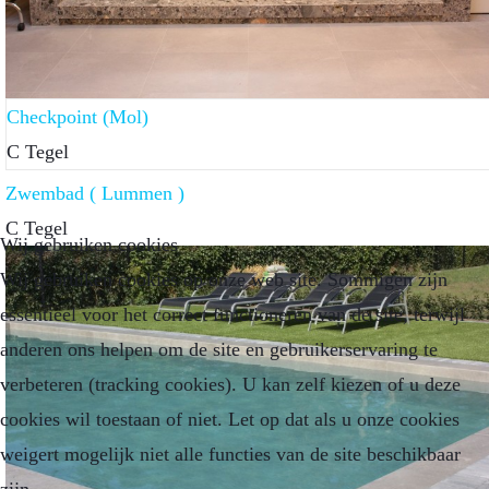
Checkpoint (Mol)
C Tegel
Zwembad ( Lummen )
C Tegel
Wij gebruiken cookies
Wij gebruiken cookies op onze web site. Sommigen zijn
essentieel voor het correct functioneren van de site, terwijl
anderen ons helpen om de site en gebruikerservaring te
verbeteren (tracking cookies). U kan zelf kiezen of u deze
cookies wil toestaan of niet. Let op dat als u onze cookies
weigert mogelijk niet alle functies van de site beschikbaar