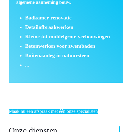
algemene aanneming bouw.
Badkamer renovatie
Detailafbraakwerken
Kleine tot middelgrote verbouwingen
Betonwerken voor zwembaden
Buitenaanleg in natuursteen
...
Maak nu een afspraak met één onze specialisten
Onze diensten